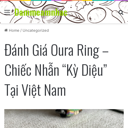
Dammeamnhac
Menu
Se
Home
/
Uncategorized
Đánh Giá Oura Ring –
Chiếc Nhẫn “Kỳ Diệu”
Tại Việt Nam