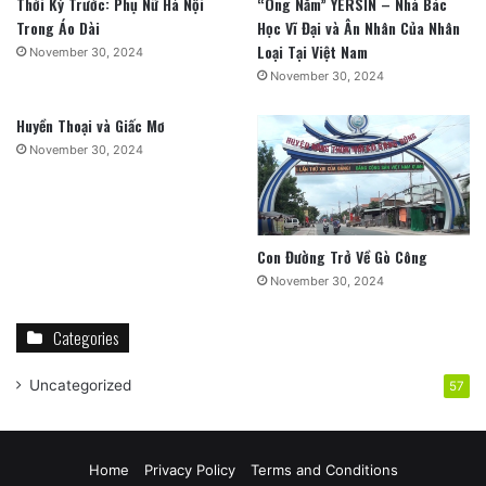
Thời Kỳ Trước: Phụ Nữ Hà Nội
“Ông Năm” YERSIN – Nhà Bác
Trong Áo Dài
Học Vĩ Đại và Ân Nhân Của Nhân
Loại Tại Việt Nam
November 30, 2024
November 30, 2024
Huyền Thoại và Giấc Mơ
November 30, 2024
Con Đường Trở Về Gò Công
November 30, 2024
Categories
Uncategorized
57
Home
Privacy Policy
Terms and Conditions