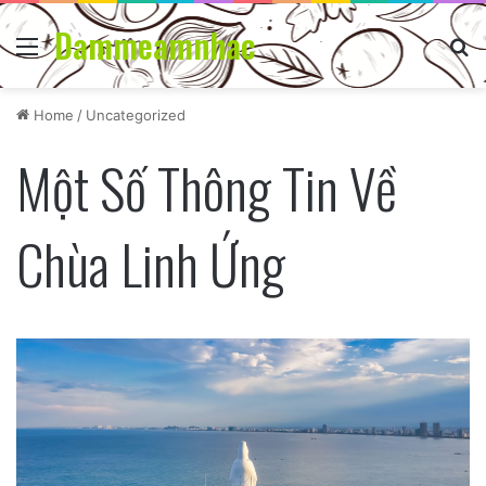
Dammeamnhac
Menu
Se
Home
/
Uncategorized
Một Số Thông Tin Về
Chùa Linh Ứng