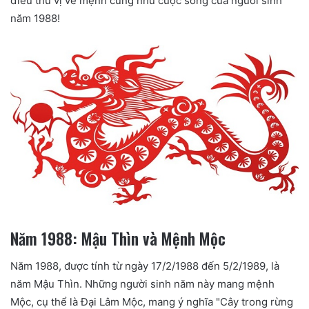
điều thú vị về mệnh cũng như cuộc sống của người sinh
năm 1988!
Năm 1988: Mậu Thìn và Mệnh Mộc
Năm 1988, được tính từ ngày 17/2/1988 đến 5/2/1989, là
năm Mậu Thìn. Những người sinh năm này mang mệnh
Mộc, cụ thể là Đại Lâm Mộc, mang ý nghĩa "Cây trong rừng